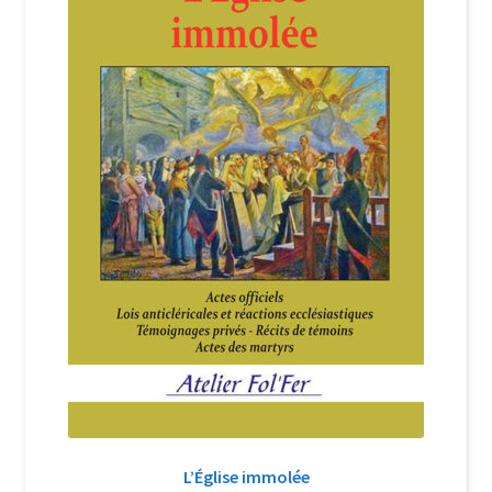
Login Customizer
Newsletter
Nous Contacter
Panier
Politique de confidentialité et cookies
Qui sommes-nous ?
Soutien à Philippe Randa
Suivi de la Commande
L’Église immolée