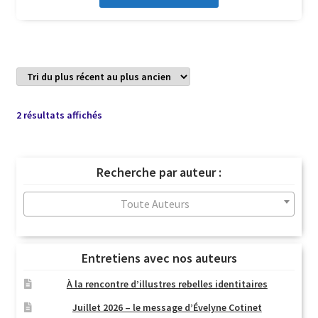
Trié
2 résultats affichés
du
plus
récent
Recherche par auteur :
au
plus
Toute Auteurs
ancien
Entretiens avec nos auteurs
À la rencontre d’illustres rebelles identitaires
Juillet 2026 – le message d’Évelyne Cotinet