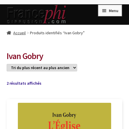
Aller
Aller
Menu
à
au
la
contenu
navigation
Accueil
Accueil
Produits identifiés “Ivan Gobry”
Accueil
Caisse
Ivan Gobry
Compte
Conditions de Vente
Connection
Trié
2 résultats affichés
du
Enregistrement
plus
récent
Listes d’Envies
au
plus
Livres de Peter Randa
ancien
Livres de Philippe Randa