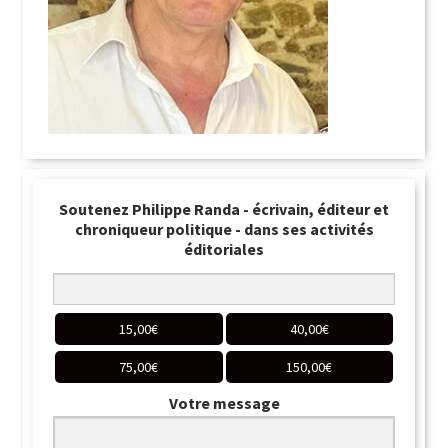
Soutenez Philippe Randa - écrivain, éditeur et
chroniqueur politique - dans ses activités
éditoriales
15,00
€
40,00
€
75,00
€
150,00
€
Votre message