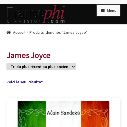
Aller
Aller
Menu
à
au
la
contenu
navigation
Accueil
Accueil
Produits identifiés “James Joyce”
Accueil
Caisse
James Joyce
Compte
Conditions de Vente
Connection
Voici le seul résultat
Enregistrement
Listes d’Envies
Livres de Peter Randa
Livres de Philippe Randa