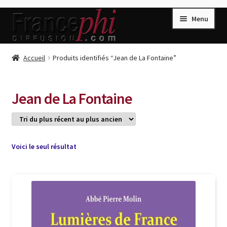
Aller
Aller
Menu
à
au
la
contenu
navigation
Accueil
Accueil
Produits identifiés “Jean de La Fontaine”
Accueil
Caisse
Jean de La Fontaine
Compte
Conditions de Vente
Connection
Voici le seul résultat
Enregistrement
Listes d’Envies
Livres de Peter Randa
Livres de Philippe Randa