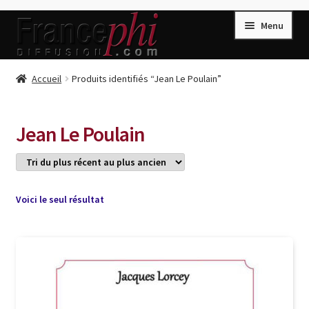
Aller
Aller
Menu
à
au
la
contenu
navigation
Accueil
Accueil
Produits identifiés “Jean Le Poulain”
Accueil
Caisse
Jean Le Poulain
Compte
Conditions de Vente
Connection
Voici le seul résultat
Enregistrement
Listes d’Envies
Livres de Peter Randa
Livres de Philippe Randa