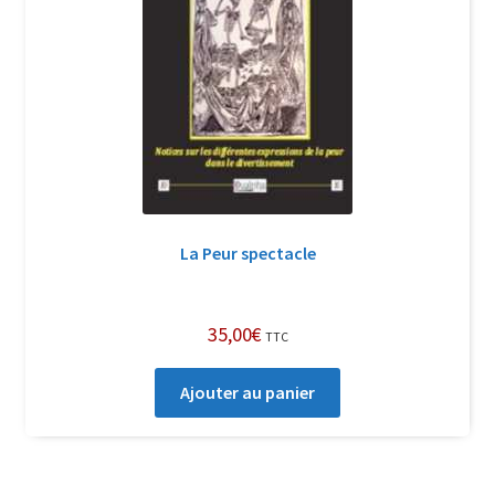
Login Customizer
Newsletter
Nous Contacter
Panier
Politique de confidentialité et cookies
Qui sommes-nous ?
La Peur spectacle
Soutien à Philippe Randa
Suivi de la Commande
35,00
€
TTC
Ajouter au panier