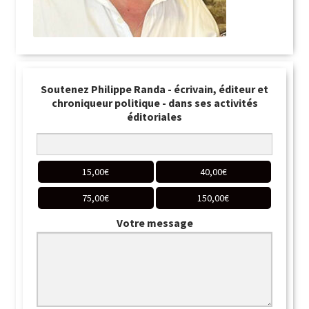
Soutenez Philippe Randa - écrivain, éditeur et
chroniqueur politique - dans ses activités
éditoriales
15,00
€
40,00
€
75,00
€
150,00
€
Votre message