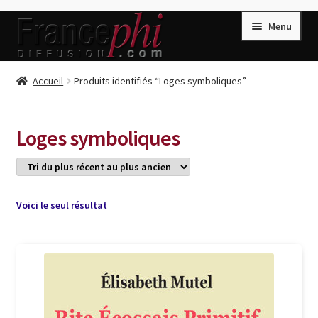
Aller
Aller
Menu
à
au
la
contenu
navigation
Accueil
Accueil
Produits identifiés “Loges symboliques”
Accueil
Caisse
Loges symboliques
Compte
Conditions de Vente
Connection
Voici le seul résultat
Enregistrement
Listes d’Envies
Livres de Peter Randa
Livres de Philippe Randa