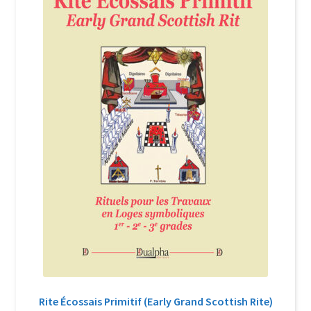
Login Customizer
Newsletter
Nous Contacter
Panier
Politique de confidentialité et cookies
Qui sommes-nous ?
Soutien à Philippe Randa
Suivi de la Commande
Rite Écossais Primitif (Early Grand Scottish Rite)