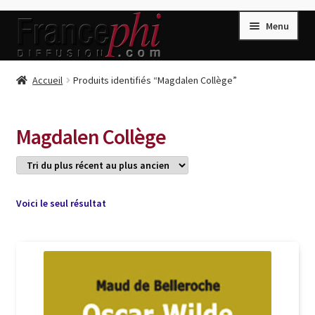
Aller
Aller
Menu
à
au
la
contenu
navigation
Accueil
Accueil
Produits identifiés “Magdalen Collège”
Accueil
Caisse
Magdalen Collège
Compte
Conditions de Vente
Connection
Voici le seul résultat
Enregistrement
Listes d’Envies
Livres de Peter Randa
Livres de Philippe Randa