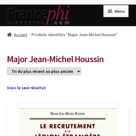
Aller
Aller
Menu
à
au
la
contenu
navigation
Accueil
Accueil
Produits identifiés “Major Jean-Michel Houssin”
Accueil
Caisse
Major Jean-Michel Houssin
Compte
Conditions de Vente
Connection
Voici le seul résultat
Enregistrement
Listes d’Envies
Livres de Peter Randa
Livres de Philippe Randa