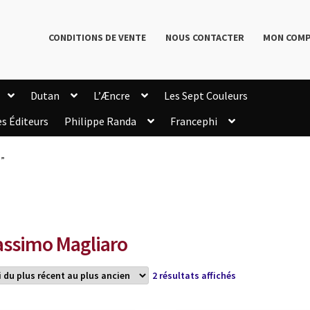
CONDITIONS DE VENTE
NOUS CONTACTER
MON COM
Dutan
L’Æncre
Les Sept Couleurs
es Éditeurs
Philippe Randa
Francephi
onditions de Vente
Connection
Enregistrement
o”
Livres de Philippe Randa
Login Customizer
Newsletter
onfidentialité et cookies
Qui sommes-nous ?
mmande
ssimo Magliaro
Trié
2 résultats affichés
du
plus