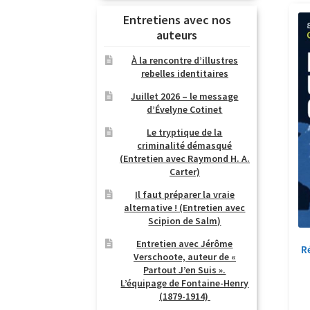
Entretiens avec nos
auteurs
À la rencontre d’illustres
rebelles identitaires
Juillet 2026 – le message
d’Évelyne Cotinet
Le tryptique de la
criminalité démasqué
(Entretien avec Raymond H. A.
Carter)
Il faut préparer la vraie
alternative ! (Entretien avec
Scipion de Salm)
Entretien avec Jérôme
R
Verschoote, auteur de «
Partout J’en Suis ».
L’équipage de Fontaine-Henry
(1879-1914)