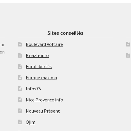
Sites conseillés
Boulevard Voltaire
par
en
Breizh-info
EuroLibertés
Europe maxima
Infos75
Nice Provence info
Nouveau Présent
Ojim