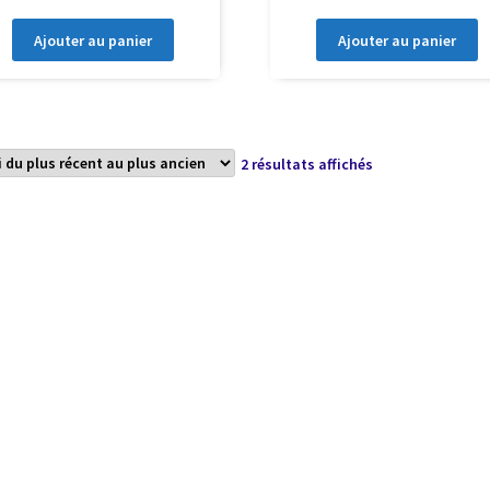
Ajouter au panier
Ajouter au panier
Trié
2 résultats affichés
du
plus
récent
au
plus
ancien