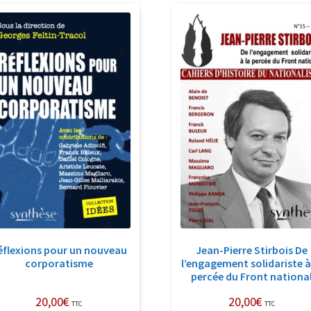
récent
au
plus
ancien
éflexions pour un nouveau
Jean-Pierre Stirbois De
corporatisme
l’engagement solidariste à
percée du Front nationa
20,00
€
20,00
€
TTC
TTC