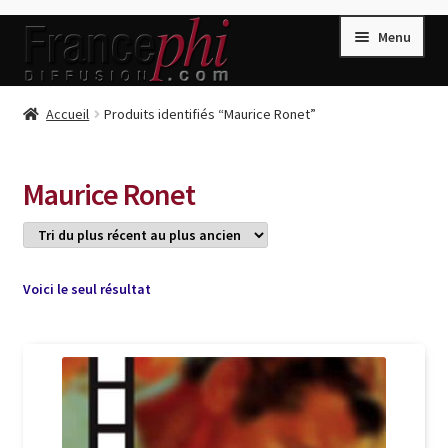
Aller
Aller
Menu
à
au
la
contenu
navigation
Accueil
Accueil
Produits identifiés “Maurice Ronet”
Accueil
Caisse
Maurice Ronet
Compte
Conditions de Vente
Connection
Voici le seul résultat
Enregistrement
Listes d’Envies
Livres de Peter Randa
Livres de Philippe Randa