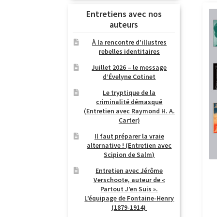
Entretiens avec nos
auteurs
À la rencontre d’illustres
rebelles identitaires
Juillet 2026 – le message
d’Évelyne Cotinet
Le tryptique de la
criminalité démasqué
(Entretien avec Raymond H. A.
Carter)
Il faut préparer la vraie
alternative ! (Entretien avec
Scipion de Salm)
Entretien avec Jérôme
Verschoote, auteur de «
Partout J’en Suis ».
L’équipage de Fontaine-Henry
(1879-1914)