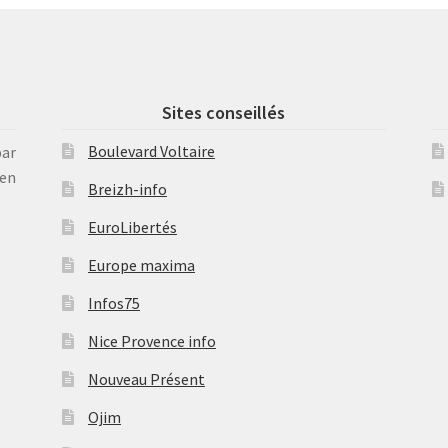
Sites conseillés
Boulevard Voltaire
par
en
Breizh-info
EuroLibertés
Europe maxima
Infos75
Nice Provence info
Nouveau Présent
Ojim