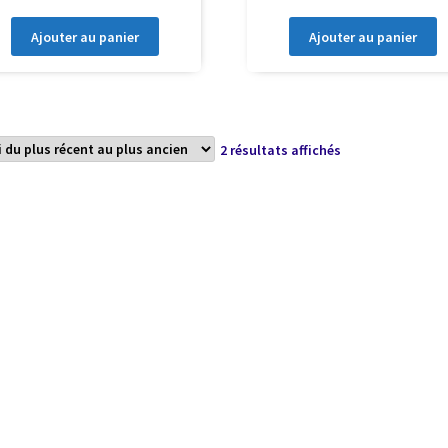
Ajouter au panier
Ajouter au panier
Trié
2 résultats affichés
du
plus
récent
au
plus
ancien