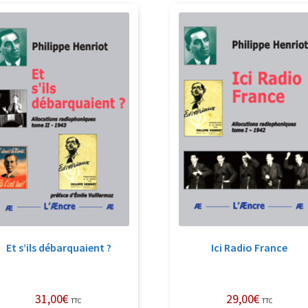
récent
au
plus
ancien
Et s’ils débarquaient ?
Ici Radio France
31,00
€
29,00
€
TTC
TTC