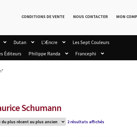
CONDITIONS DE VENTE
NOUS CONTACTER
MON COM
Dutan
L’Æncre
Les Sept Couleurs
es Éditeurs
Philippe Randa
Francephi
onditions de Vente
Connection
Enregistrement
n”
Livres de Philippe Randa
Login Customizer
Newsletter
onfidentialité et cookies
Qui sommes-nous ?
mmande
urice Schumann
Trié
2 résultats affichés
du
plus