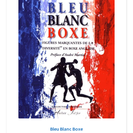
Login Customizer
Newsletter
Nous Contacter
Panier
Politique de confidentialité et cookies
Qui sommes-nous ?
Soutien à Philippe Randa
Suivi de la Commande
Bleu Blanc Boxe