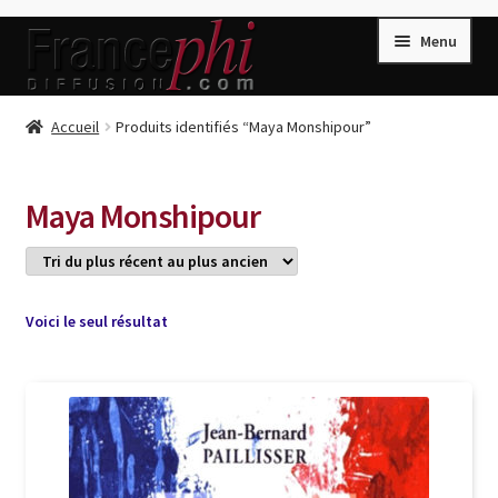
Aller
Aller
Menu
à
au
la
contenu
navigation
Accueil
Accueil
Produits identifiés “Maya Monshipour”
Accueil
Caisse
Maya Monshipour
Compte
Conditions de Vente
Connection
Voici le seul résultat
Enregistrement
Listes d’Envies
Livres de Peter Randa
Livres de Philippe Randa