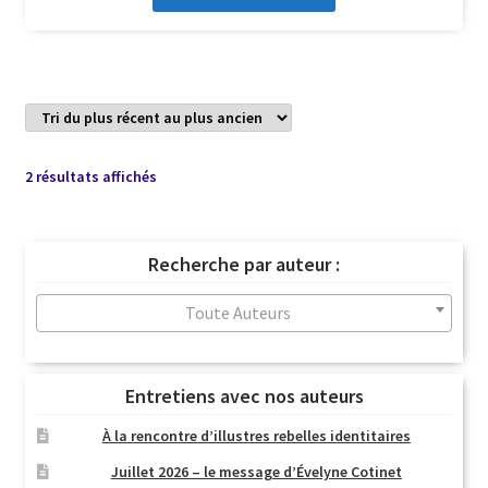
Trié
2 résultats affichés
du
plus
récent
Recherche par auteur :
au
plus
Toute Auteurs
ancien
Entretiens avec nos auteurs
À la rencontre d’illustres rebelles identitaires
Juillet 2026 – le message d’Évelyne Cotinet