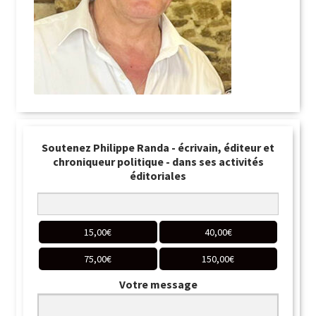
Soutenez Philippe Randa - écrivain, éditeur et
chroniqueur politique - dans ses activités
éditoriales
15,00
€
40,00
€
75,00
€
150,00
€
Votre message