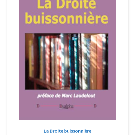
Login Customizer
Newsletter
Nous Contacter
Panier
Politique de confidentialité et cookies
Qui sommes-nous ?
Soutien à Philippe Randa
Suivi de la Commande
La Droite buissonnière