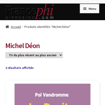
Aller
Aller
Menu
à
au
la
contenu
navigation
Accueil
Accueil
Produits identifiés “Michel Déon”
Accueil
Caisse
Michel Déon
Compte
Conditions de Vente
Connection
Trié
2 résultats affichés
du
Enregistrement
plus
récent
Listes d’Envies
au
plus
Livres de Peter Randa
ancien
Livres de Philippe Randa