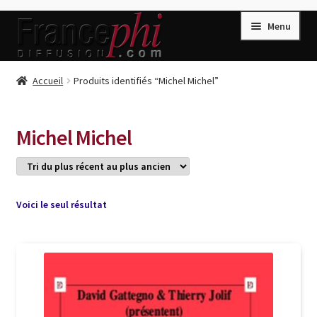
Aller
Aller
Menu
à
au
la
contenu
navigation
Accueil
Accueil
Produits identifiés “Michel Michel”
Accueil
Caisse
Michel Michel
Compte
Conditions de Vente
Connection
Voici le seul résultat
Enregistrement
Listes d’Envies
Livres de Peter Randa
Livres de Philippe Randa