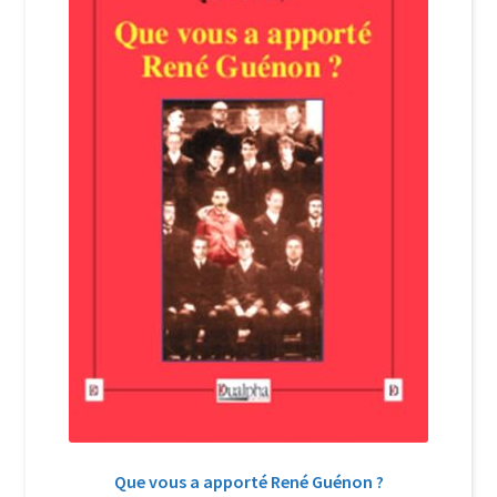
Login Customizer
Newsletter
Nous Contacter
Panier
Politique de confidentialité et cookies
Qui sommes-nous ?
Soutien à Philippe Randa
Suivi de la Commande
Que vous a apporté René Guénon ?