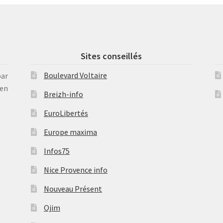
Sites conseillés
Boulevard Voltaire
par
en
Breizh-info
EuroLibertés
Europe maxima
Infos75
Nice Provence info
Nouveau Présent
Ojim