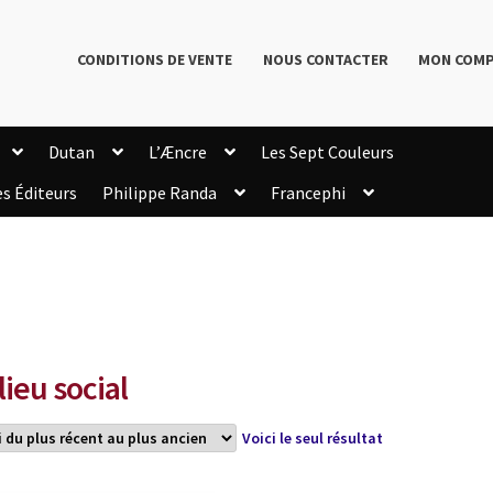
CONDITIONS DE VENTE
NOUS CONTACTER
MON COM
Dutan
L’Æncre
Les Sept Couleurs
es Éditeurs
Philippe Randa
Francephi
onditions de Vente
Connection
Enregistrement
Livres de Philippe Randa
Login Customizer
Newsletter
onfidentialité et cookies
Qui sommes-nous ?
mmande
lieu social
Voici le seul résultat