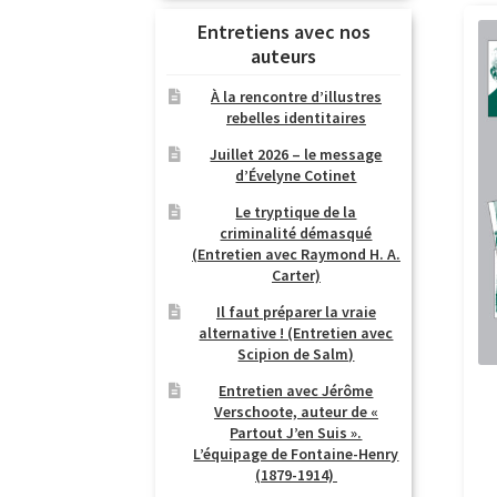
Entretiens avec nos
auteurs
À la rencontre d’illustres
rebelles identitaires
Juillet 2026 – le message
d’Évelyne Cotinet
Le tryptique de la
criminalité démasqué
(Entretien avec Raymond H. A.
Carter)
Il faut préparer la vraie
alternative ! (Entretien avec
Scipion de Salm)
Entretien avec Jérôme
Verschoote, auteur de «
Partout J’en Suis ».
L’équipage de Fontaine-Henry
(1879-1914)