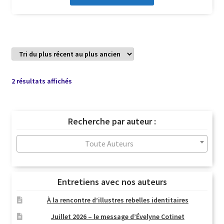
Trié
2 résultats affichés
du
plus
récent
Recherche par auteur :
au
plus
Toute Auteurs
ancien
Entretiens avec nos auteurs
À la rencontre d’illustres rebelles identitaires
Juillet 2026 – le message d’Évelyne Cotinet