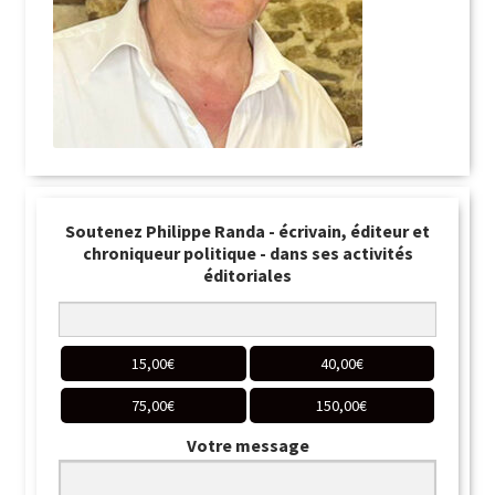
Soutenez Philippe Randa - écrivain, éditeur et
chroniqueur politique - dans ses activités
éditoriales
15,00
€
40,00
€
75,00
€
150,00
€
Votre message