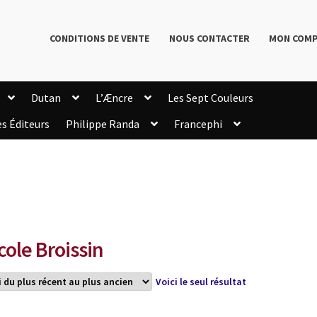
CONDITIONS DE VENTE
NOUS CONTACTER
MON COM
Dutan
L’Æncre
Les Sept Couleurs
es Éditeurs
Philippe Randa
Francephi
onditions de Vente
Connection
Enregistrement
Livres de Philippe Randa
Login Customizer
Newsletter
onfidentialité et cookies
Qui sommes-nous ?
mmande
cole Broissin
Voici le seul résultat