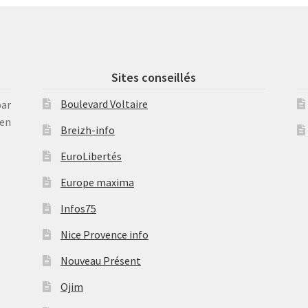
Sites conseillés
Boulevard Voltaire
par
en
Breizh-info
EuroLibertés
Europe maxima
Infos75
Nice Provence info
Nouveau Présent
Ojim