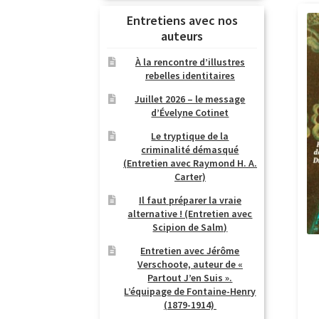
Entretiens avec nos
auteurs
À la rencontre d’illustres
rebelles identitaires
Juillet 2026 – le message
d’Évelyne Cotinet
Le tryptique de la
criminalité démasqué
(Entretien avec Raymond H. A.
Carter)
Il faut préparer la vraie
alternative ! (Entretien avec
Scipion de Salm)
Entretien avec Jérôme
Verschoote, auteur de «
Partout J’en Suis ».
L’équipage de Fontaine-Henry
(1879-1914)