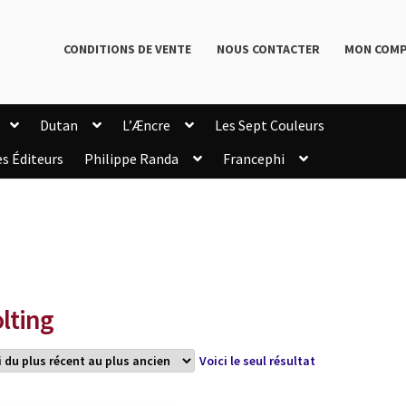
CONDITIONS DE VENTE
NOUS CONTACTER
MON COM
Dutan
L’Æncre
Les Sept Couleurs
es Éditeurs
Philippe Randa
Francephi
onditions de Vente
Connection
Enregistrement
Livres de Philippe Randa
Login Customizer
Newsletter
onfidentialité et cookies
Qui sommes-nous ?
mmande
lting
Voici le seul résultat