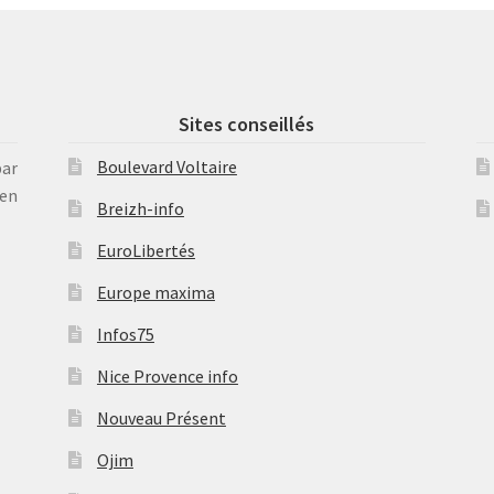
Sites conseillés
Boulevard Voltaire
par
en
Breizh-info
EuroLibertés
Europe maxima
Infos75
Nice Provence info
Nouveau Présent
Ojim