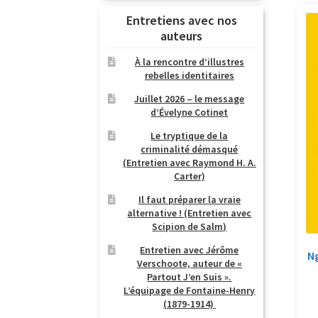
Entretiens avec nos
auteurs
À la rencontre d’illustres
rebelles identitaires
Juillet 2026 – le message
d’Évelyne Cotinet
Le tryptique de la
criminalité démasqué
(Entretien avec Raymond H. A.
Carter)
Il faut préparer la vraie
alternative ! (Entretien avec
Scipion de Salm)
Entretien avec Jérôme
N
Verschoote, auteur de «
Partout J’en Suis ».
L’équipage de Fontaine-Henry
(1879-1914)