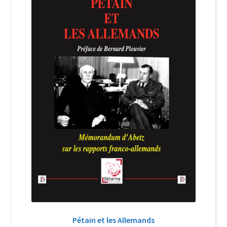
Login Customizer
Newsletter
Nous Contacter
Panier
Politique de confidentialité et cookies
Qui sommes-nous ?
Soutien à Philippe Randa
Suivi de la Commande
Pétain et les Allemands