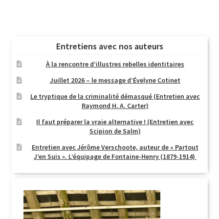
Entretiens avec nos auteurs
À la rencontre d’illustres rebelles identitaires
Juillet 2026 – le message d’Évelyne Cotinet
Le tryptique de la criminalité démasqué (Entretien avec
Raymond H. A. Carter)
Il faut préparer la vraie alternative ! (Entretien avec
Scipion de Salm)
Entretien avec Jérôme Verschoote, auteur de « Partout
J’en Suis ». L’équipage de Fontaine-Henry (1879-1914)