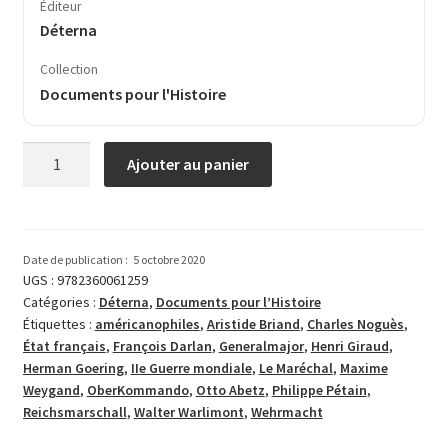
Éditeur
Déterna
Collection
Documents pour l'Histoire
quantité
Ajouter au panier
de
Pétain
et
les
Date de publication :
5 octobre 2020
Allemands
UGS :
9782360061259
Catégories :
Déterna
,
Documents pour l’Histoire
Étiquettes :
américanophiles
,
Aristide Briand
,
Charles Noguès
,
État fran­­çais
,
François Darlan
,
Generalmajor
,
Henri Giraud
,
Herman Goering
,
IIe Guerre mon­diale
,
Le Maréchal
,
Maxime
Weygand
,
OberKommando
,
Otto Abetz
,
Philippe Pétain
,
Reichsmarschall
,
Walter Warlimont
,
Wehrmacht