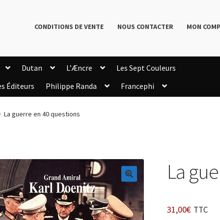
CONDITIONS DE VENTE
NOUS CONTACTER
MON COM
Dutan
L’Æncre
Les Sept Couleurs
es Éditeurs
Philippe Randa
Francephi
onditions de Vente
Connection
Enregistrement
La guerre en 40 questions
Livres de Philippe Randa
Login Customizer
Newsletter
onfidentialité et cookies
Qui sommes-nous ?
mmande
La gue
🔍
31,00
€
TTC