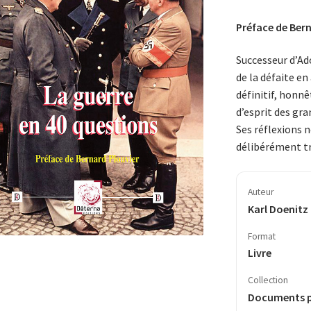
Préface de Bern
Successeur d’Ado
de la défaite e
définitif, honn
d’esprit des gra
Ses réflexions 
délibérément tr
Auteur
Karl Doenitz
Format
Livre
Collection
Documents 