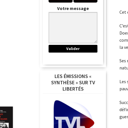
Votre message
Cet 
C’es
Doen
comm
la ve
Ses 
natu
LES ÉMISSIONS «
Les 
SYNTHÈSE » SUR TV
LIBERTÉS
pauv
Succ
défi
guer