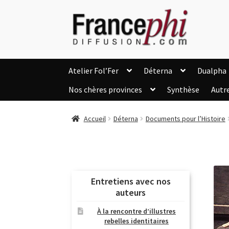
Aller
Aller
à
au
la
contenu
navigation
Atelier Fol’Fer
Déterna
Dualpha
Nos chères provinces
Synthèse
Autr
Accueil
Accueil
Caisse
Compte
C
Accueil
Déterna
Documents pour l’Histoire
Listes d’Envies
Livres de Peter Randa
Nous Contacter
Panier
Politique de c
Soutien à Philippe Randa
Suivi de la Co
Entretiens avec nos
auteurs
À la rencontre d’illustres
rebelles identitaires