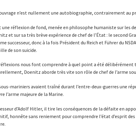
ouvrage n’est nullement une autobiographie, contrairement au pré
t une réflexion de fond, menée en philosophe humaniste sur les d
itz et sur sa très brève expérience de chef de l’État : le second Gr
e successeur, donc à la fois Président du Reich et Führer du NSDAP,
ille de son suicide.
réflexions nous font comprendre à quel point a été délibérément 
rellement, Doenitz aborde très vite son rôle de chef de l’arme sou
sous-mariniers avaient traîné durant l’entre-deux-guerres une rép
re l’arme majeure de la Marine.
esseur d’Adolf Hitler, il tire les conséquences de la défaite en ap
nitif, honnête sans reniement pour comprendre l’état d’esprit des
re.