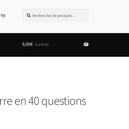
Recherche
Recherche
PTE
pour :
0,00
€
0 article
rre en 40 questions