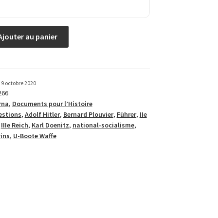
Ajouter au panier
9 octobre 2020
266
rna
,
Documents pour l’Histoire
estions
,
Adolf Hitler
,
Bernard Plouvier
,
Führer
,
IIe
,
IIIe Reich
,
Karl Doenitz
,
national-socialisme
,
ins
,
U-Boote Waffe