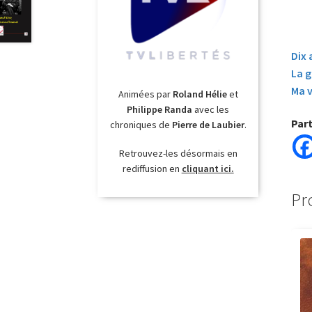
Dix 
La g
Ma v
Animées par
Roland Hélie
et
Philippe Randa
avec les
Par
chroniques de
Pierre de Laubier
.
Retrouvez-les désormais en
rediffusion en
cliquant ici.
Pr