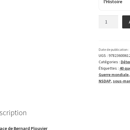
l'Histoire
quantité
de
La
guerre
en
Date de publication :
40
UGS :
9782360061
Catégories :
Déte
questions
Étiquettes :
40 qu
Guerre mon­diale
NSDAP
,
sous-mar
scription
ace de Bernard Plouvier