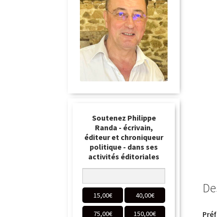
Soutenez Philippe
Randa - écrivain,
éditeur et chroniqueur
politique - dans ses
activités éditoriales
De
15,00
€
40,00
€
Préf
75,00
€
150,00
€