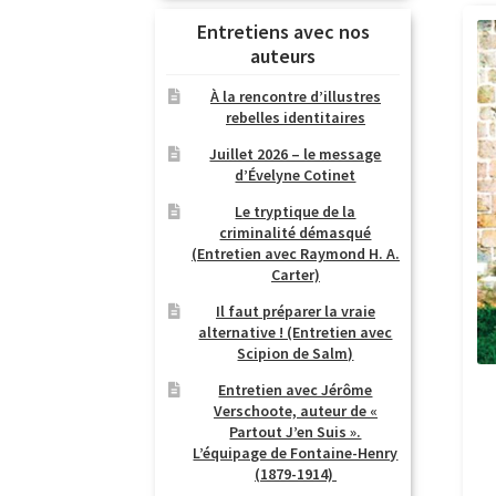
Entretiens avec nos
auteurs
À la rencontre d’illustres
rebelles identitaires
Juillet 2026 – le message
d’Évelyne Cotinet
Le tryptique de la
criminalité démasqué
(Entretien avec Raymond H. A.
Carter)
Il faut préparer la vraie
alternative ! (Entretien avec
Scipion de Salm)
Entretien avec Jérôme
Verschoote, auteur de «
Partout J’en Suis ».
L’équipage de Fontaine-Henry
(1879-1914)