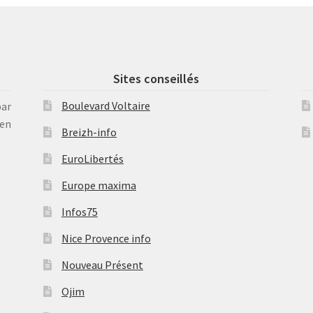
Sites conseillés
Boulevard Voltaire
par
en
Breizh-info
EuroLibertés
Europe maxima
Infos75
Nice Provence info
Nouveau Présent
Ojim