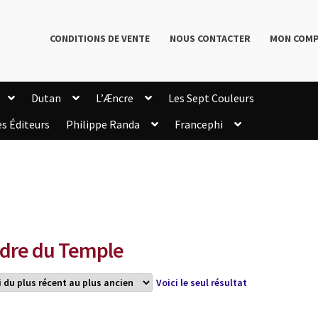
CONDITIONS DE VENTE
NOUS CONTACTER
MON COM
Dutan
L’Æncre
Les Sept Couleurs
es Éditeurs
Philippe Randa
Francephi
onditions de Vente
Connection
Enregistrement
”
Livres de Philippe Randa
Login Customizer
Newsletter
onfidentialité et cookies
Qui sommes-nous ?
mmande
dre du Temple
Voici le seul résultat