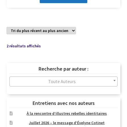
Trié
2 résultats affichés
du
plus
récent
Recherche par auteur :
au
plus
Toute Auteurs
ancien
Entretiens avec nos auteurs
À la rencontre d’illustres rebelles identitaires
Juillet 2026 – le message d’Évelyne Cotinet