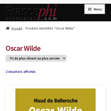
Aller
Aller
Menu
à
au
la
contenu
navigation
Accueil
Accueil
Produits identifiés “Oscar Wilde”
Accueil
Caisse
Oscar Wilde
Compte
Conditions de Vente
Connection
Trié
2 résultats affichés
du
Enregistrement
plus
récent
Listes d’Envies
au
plus
Livres de Peter Randa
ancien
Livres de Philippe Randa