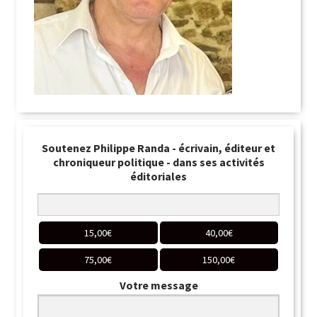
Soutenez Philippe Randa - écrivain, éditeur et
chroniqueur politique - dans ses activités
éditoriales
15,00
€
40,00
€
75,00
€
150,00
€
Votre message