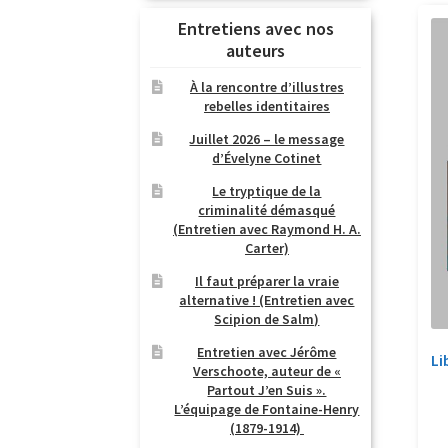
Entretiens avec nos
auteurs
À la rencontre d’illustres
rebelles identitaires
Juillet 2026 – le message
d’Évelyne Cotinet
Le tryptique de la
criminalité démasqué
(Entretien avec Raymond H. A.
Carter)
Il faut préparer la vraie
alternative ! (Entretien avec
Scipion de Salm)
Entretien avec Jérôme
Li
Verschoote, auteur de «
Partout J’en Suis ».
L’équipage de Fontaine-Henry
(1879-1914)