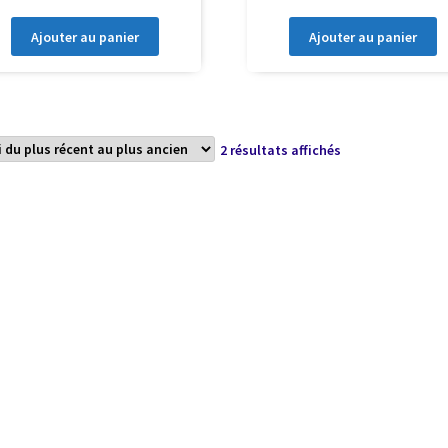
Ajouter au panier
Ajouter au panier
Trié
2 résultats affichés
du
plus
récent
au
plus
ancien