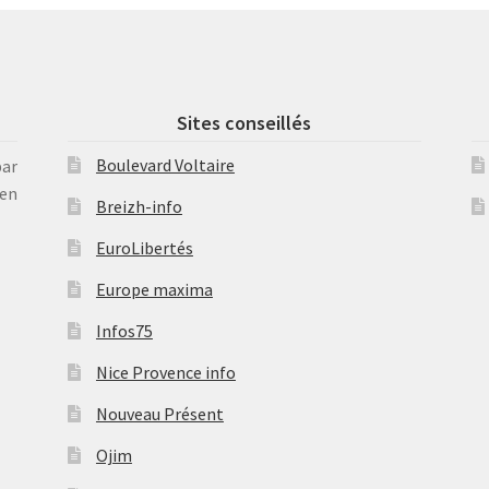
Sites conseillés
Boulevard Voltaire
par
en
Breizh-info
EuroLibertés
Europe maxima
Infos75
Nice Provence info
Nouveau Présent
Ojim