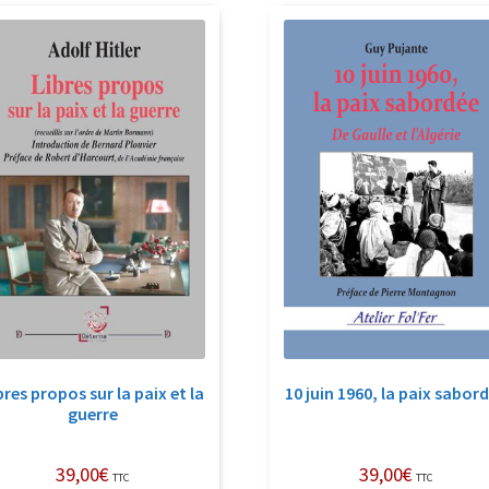
récent
au
plus
ancien
bres propos sur la paix et la
10 juin 1960, la paix sabor
guerre
39,00
€
39,00
€
TTC
TTC