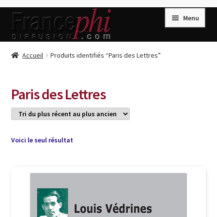
Aller
Aller
Menu
à
au
la
contenu
navigation
Accueil
Accueil
Produits identifiés “Paris des Lettres”
Accueil
Caisse
Paris des Lettres
Compte
Conditions de Vente
Connection
Voici le seul résultat
Enregistrement
Listes d’Envies
Livres de Peter Randa
Livres de Philippe Randa