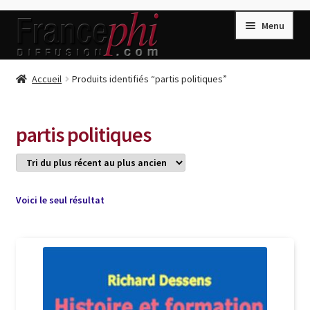
Aller
Aller
Menu
à
au
la
contenu
navigation
Accueil
Accueil
Produits identifiés “partis politiques”
Accueil
Caisse
partis politiques
Compte
Conditions de Vente
Connection
Voici le seul résultat
Enregistrement
Listes d’Envies
Livres de Peter Randa
Livres de Philippe Randa