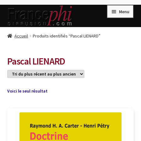
Aller
Aller
Menu
à
au
la
contenu
navigation
Accueil
Accueil
Produits identifiés “Pascal LIENARD”
Accueil
Caisse
Pascal LIENARD
Compte
Conditions de Vente
Connection
Voici le seul résultat
Enregistrement
Listes d’Envies
Livres de Peter Randa
Livres de Philippe Randa