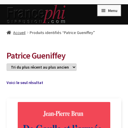
Aller
Aller
Menu
à
au
la
contenu
navigation
Accueil
Accueil
Produits identifiés “Patrice Gueniffey”
Accueil
Caisse
Patrice Gueniffey
Compte
Conditions de Vente
Connection
Voici le seul résultat
Enregistrement
Listes d’Envies
Livres de Peter Randa
Livres de Philippe Randa