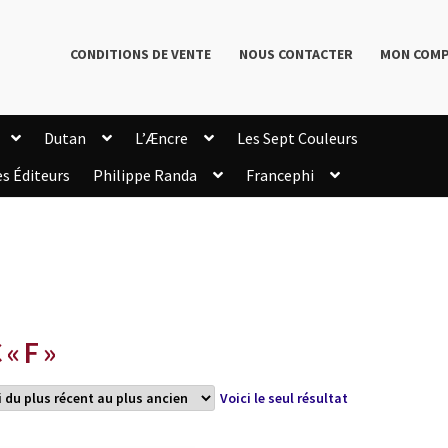
CONDITIONS DE VENTE
NOUS CONTACTER
MON COM
Dutan
L’Æncre
Les Sept Couleurs
es Éditeurs
Philippe Randa
Francephi
onditions de Vente
Connection
Enregistrement
Livres de Philippe Randa
Login Customizer
Newsletter
onfidentialité et cookies
Qui sommes-nous ?
mmande
 « F »
Voici le seul résultat