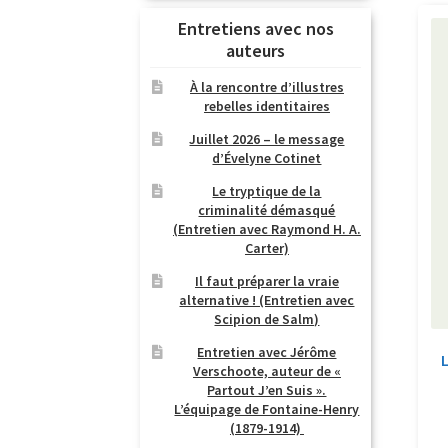
Entretiens avec nos
auteurs
À la rencontre d’illustres
rebelles identitaires
Juillet 2026 – le message
d’Évelyne Cotinet
Le tryptique de la
criminalité démasqué
(Entretien avec Raymond H. A.
Carter)
Il faut préparer la vraie
alternative ! (Entretien avec
Scipion de Salm)
Entretien avec Jérôme
Verschoote, auteur de «
Partout J’en Suis ».
L’équipage de Fontaine-Henry
(1879-1914)