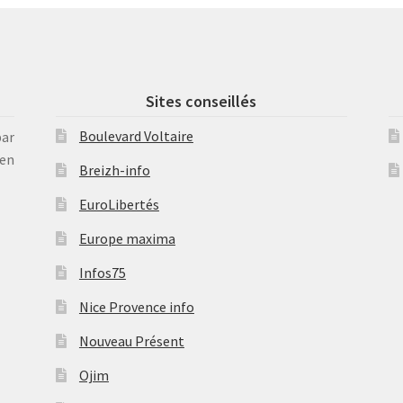
Sites conseillés
Boulevard Voltaire
par
en
Breizh-info
EuroLibertés
Europe maxima
Infos75
Nice Provence info
Nouveau Présent
Ojim