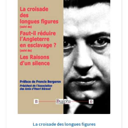
Login Customizer
Newsletter
Nous Contacter
Panier
Politique de confidentialité et cookies
Qui sommes-nous ?
Soutien à Philippe Randa
Suivi de la Commande
La croisade des longues figures