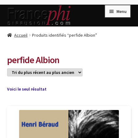
Aller
Aller
Menu
à
au
la
contenu
navigation
Accueil
Accueil
Produits identifiés “perfide Albion”
Accueil
Caisse
perfide Albion
Compte
Conditions de Vente
Connection
Voici le seul résultat
Enregistrement
Listes d’Envies
Livres de Peter Randa
Livres de Philippe Randa