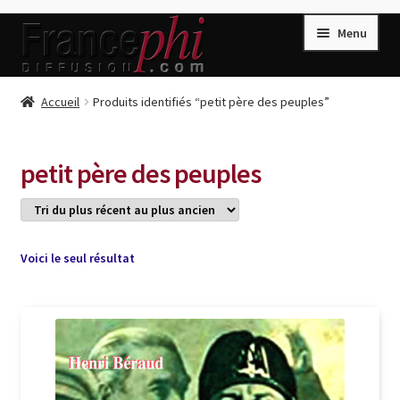
Aller
Aller
Menu
à
au
la
contenu
navigation
Accueil
Accueil
Produits identifiés “petit père des peuples”
Accueil
Caisse
petit père des peuples
Compte
Conditions de Vente
Connection
Voici le seul résultat
Enregistrement
Listes d’Envies
Livres de Peter Randa
Livres de Philippe Randa