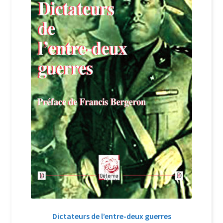
Login Customizer
Newsletter
Nous Contacter
Panier
Politique de confidentialité et cookies
Qui sommes-nous ?
Soutien à Philippe Randa
Suivi de la Commande
Dictateurs de l’entre-deux guerres