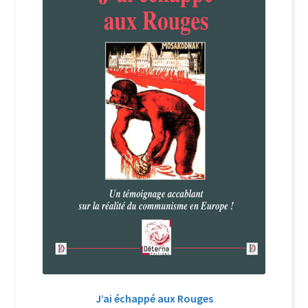
Login Customizer
Newsletter
Nous Contacter
Panier
Politique de confidentialité et cookies
Qui sommes-nous ?
Soutien à Philippe Randa
Suivi de la Commande
J’ai échappé aux Rouges