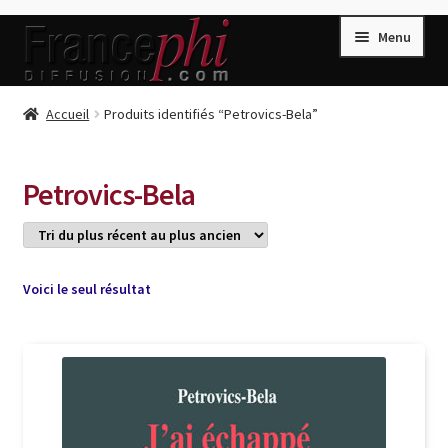
Aller
Aller
Menu
à
au
la
contenu
navigation
Accueil
Accueil
Produits identifiés “Petrovics-Bela”
Accueil
Caisse
Petrovics-Bela
Compte
Conditions de Vente
Connection
Voici le seul résultat
Enregistrement
Listes d’Envies
Livres de Peter Randa
Livres de Philippe Randa