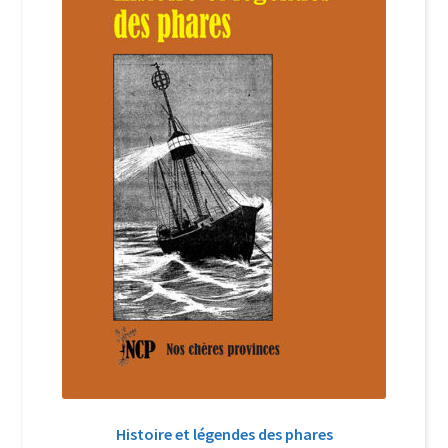
Login Customizer
Newsletter
Nous Contacter
Panier
Politique de confidentialité et cookies
Qui sommes-nous ?
Soutien à Philippe Randa
Suivi de la Commande
Histoire et légendes des phares