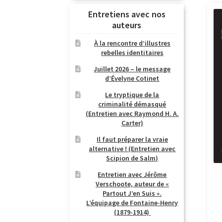
Entretiens avec nos
auteurs
À la rencontre d’illustres
rebelles identitaires
Juillet 2026 – le message
d’Évelyne Cotinet
Le tryptique de la
criminalité démasqué
(Entretien avec Raymond H. A.
Carter)
Il faut préparer la vraie
alternative ! (Entretien avec
Scipion de Salm)
Entretien avec Jérôme
Verschoote, auteur de «
Partout J’en Suis ».
L’équipage de Fontaine-Henry
(1879-1914)