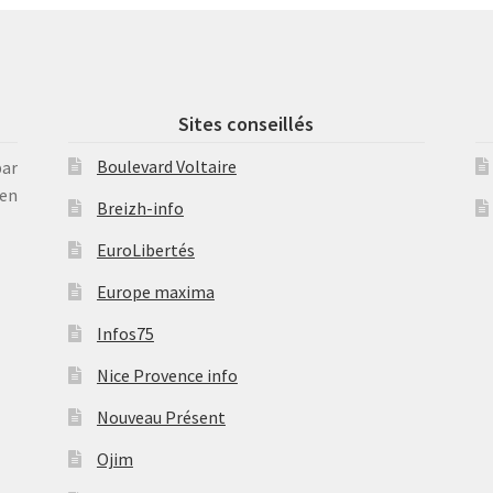
Sites conseillés
Boulevard Voltaire
par
en
Breizh-info
EuroLibertés
Europe maxima
Infos75
Nice Provence info
Nouveau Présent
Ojim