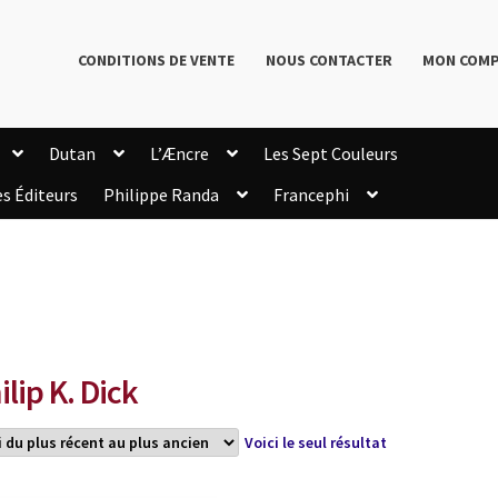
CONDITIONS DE VENTE
NOUS CONTACTER
MON COM
Dutan
L’Æncre
Les Sept Couleurs
es Éditeurs
Philippe Randa
Francephi
onditions de Vente
Connection
Enregistrement
Livres de Philippe Randa
Login Customizer
Newsletter
onfidentialité et cookies
Qui sommes-nous ?
mmande
ilip K. Dick
Voici le seul résultat