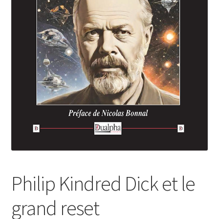
Login Customizer
Newsletter
Nous Contacter
Panier
Politique de confidentialité et cookies
Qui sommes-nous ?
Soutien à Philippe Randa
Suivi de la Commande
Philip Kindred Dick et le
grand reset