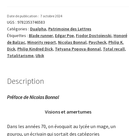
Kindred
Dick
Date de publication :
7 octobre 2024
et
UGS :
9782353746583
Catégories :
Dualpha
,
Patrimoine des Lettres
le
Étiquettes :
Blade runner
,
Edgar Poe
,
Fiodor Dostoïevski
,
Honoré
grand
de Balzac
,
Minority report
,
Nicolas Bonnal
,
Paycheck
,
Philip K.
reset
Dick
,
Philip Kindred Dick
,
Tetyana Popova-Bonnal
,
Total recall
,
Totalitarisme
,
Ubik
Description
Préface de Nicolas Bonnal
Visions et amertumes
Dans les années 70, on évoquait au lycée un mage, un
gourou, un écrivain qui sortait des catégories