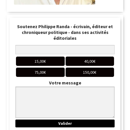
Soutenez Philippe Randa - écrivain, éditeur et
chroniqueur politique - dans ses activités
éditoriales
15,00
€
40,00
€
75,00
€
150,00
€
Votre message