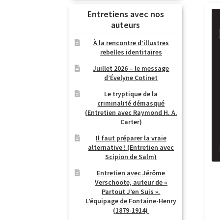
Entretiens avec nos
auteurs
À la rencontre d’illustres
rebelles identitaires
Juillet 2026 – le message
d’Évelyne Cotinet
Le tryptique de la
criminalité démasqué
(Entretien avec Raymond H. A.
Carter)
Il faut préparer la vraie
alternative ! (Entretien avec
Scipion de Salm)
Entretien avec Jérôme
Verschoote, auteur de «
Partout J’en Suis ».
L’équipage de Fontaine-Henry
(1879-1914)