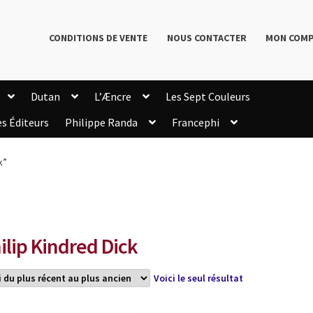
CONDITIONS DE VENTE
NOUS CONTACTER
MON COM
Dutan
L’Æncre
Les Sept Couleurs
es Éditeurs
Philippe Randa
Francephi
onditions de Vente
Connection
Enregistrement
k”
Livres de Philippe Randa
Login Customizer
Newsletter
onfidentialité et cookies
Qui sommes-nous ?
mmande
ilip Kindred Dick
Voici le seul résultat