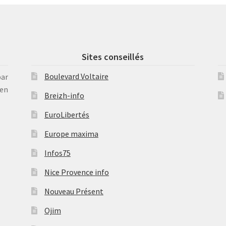
Sites conseillés
Boulevard Voltaire
par
en
Breizh-info
EuroLibertés
Europe maxima
Infos75
Nice Provence info
Nouveau Présent
Ojim