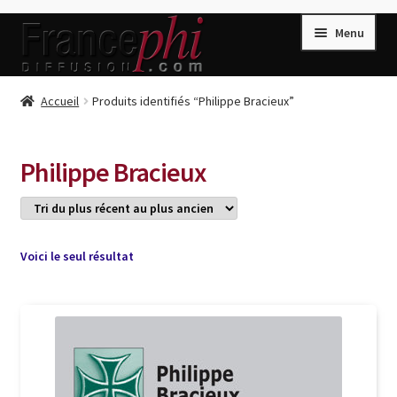
Aller
Aller
Menu
à
au
la
contenu
navigation
Accueil
Accueil
Produits identifiés “Philippe Bracieux”
Accueil
Caisse
Philippe Bracieux
Compte
Conditions de Vente
Connection
Voici le seul résultat
Enregistrement
Listes d’Envies
Livres de Peter Randa
Livres de Philippe Randa