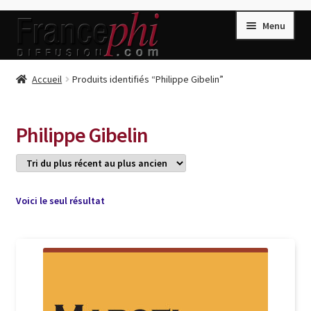
Aller
Aller
Menu
à
au
la
contenu
navigation
Accueil
Accueil
Produits identifiés “Philippe Gibelin”
Accueil
Caisse
Philippe Gibelin
Compte
Conditions de Vente
Connection
Voici le seul résultat
Enregistrement
Listes d’Envies
Livres de Peter Randa
Livres de Philippe Randa