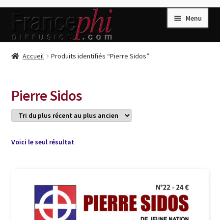
Aller
Aller
Menu
à
au
la
contenu
navigation
Accueil
Accueil
Produits identifiés “Pierre Sidos”
Accueil
Caisse
Pierre Sidos
Compte
Conditions de Vente
Connection
Voici le seul résultat
Enregistrement
Listes d’Envies
Livres de Peter Randa
Livres de Philippe Randa