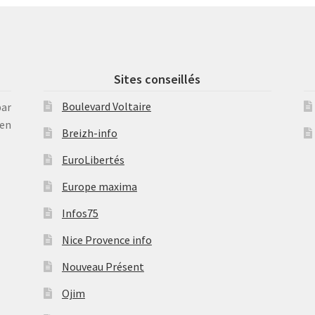
Sites conseillés
Boulevard Voltaire
par
en
Breizh-info
EuroLibertés
Europe maxima
Infos75
Nice Provence info
Nouveau Présent
Ojim