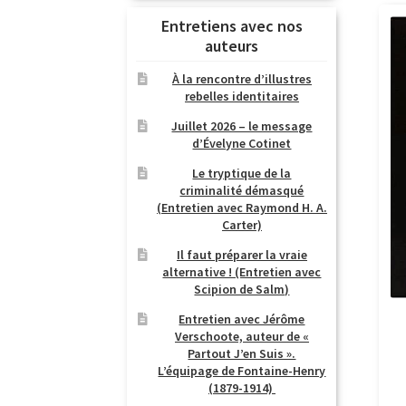
Entretiens avec nos
auteurs
À la rencontre d’illustres
rebelles identitaires
Juillet 2026 – le message
d’Évelyne Cotinet
Le tryptique de la
criminalité démasqué
(Entretien avec Raymond H. A.
Carter)
Il faut préparer la vraie
alternative ! (Entretien avec
Scipion de Salm)
Entretien avec Jérôme
Verschoote, auteur de «
Partout J’en Suis ».
L’équipage de Fontaine-Henry
(1879-1914)