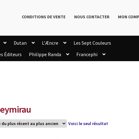
CONDITIONS DE VENTE
NOUS CONTACTER
MON COM
Dutan
L’Æncre
Les Sept Couleurs
es Éditeurs
Philippe Randa
Francephi
onditions de Vente
Connection
Enregistrement
Livres de Philippe Randa
Login Customizer
Newsletter
onfidentialité et cookies
Qui sommes-nous ?
mmande
eymirau
Voici le seul résultat