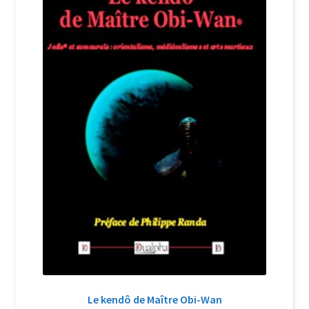
Login Customizer
Newsletter
Nous Contacter
Panier
Politique de confidentialité et cookies
Qui sommes-nous ?
Soutien à Philippe Randa
Suivi de la Commande
Le kendô de Maître Obi-Wan