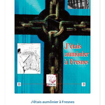
Login Customizer
Newsletter
Nous Contacter
Panier
Politique de confidentialité et cookies
Qui sommes-nous ?
Soutien à Philippe Randa
Suivi de la Commande
J’étais aumônier à Fresnes