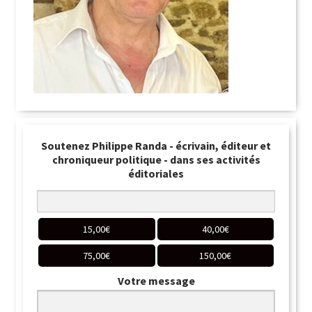
Soutenez Philippe Randa - écrivain, éditeur et
chroniqueur politique - dans ses activités
éditoriales
15,00
€
40,00
€
75,00
€
150,00
€
Votre message