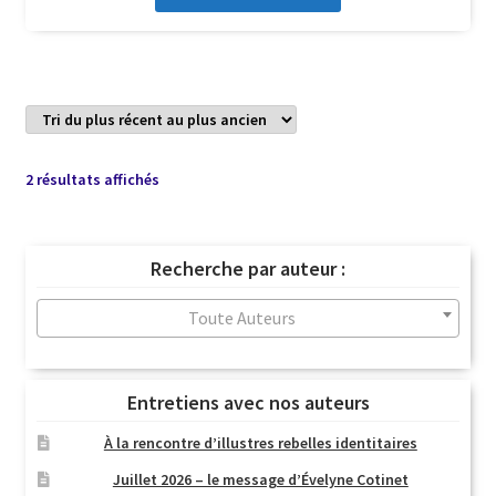
Trié
2 résultats affichés
du
plus
récent
Recherche par auteur :
au
plus
Toute Auteurs
ancien
Entretiens avec nos auteurs
À la rencontre d’illustres rebelles identitaires
Juillet 2026 – le message d’Évelyne Cotinet