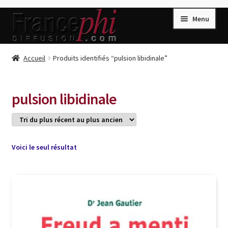
Aller
Aller
Menu
à
au
la
contenu
navigation
Accueil
Accueil
Produits identifiés “pulsion libidinale”
Accueil
Caisse
pulsion libidinale
Compte
Conditions de Vente
Connection
Voici le seul résultat
Enregistrement
Listes d’Envies
Livres de Peter Randa
Livres de Philippe Randa