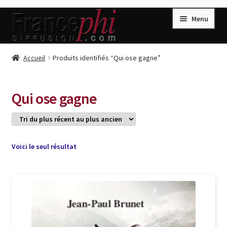
Aller
Aller
Menu
à
au
la
contenu
navigation
Accueil
Accueil
Produits identifiés “Qui ose gagne”
Accueil
Caisse
Qui ose gagne
Compte
Conditions de Vente
Connection
Voici le seul résultat
Enregistrement
Listes d’Envies
Livres de Peter Randa
Livres de Philippe Randa