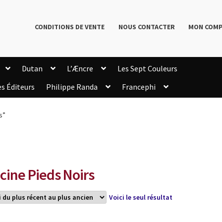
CONDITIONS DE VENTE
NOUS CONTACTER
MON COM
Dutan
L’Æncre
Les Sept Couleurs
es Éditeurs
Philippe Randa
Francephi
onditions de Vente
Connection
Enregistrement
s”
Livres de Philippe Randa
Login Customizer
Newsletter
onfidentialité et cookies
Qui sommes-nous ?
mmande
cine Pieds Noirs
Voici le seul résultat