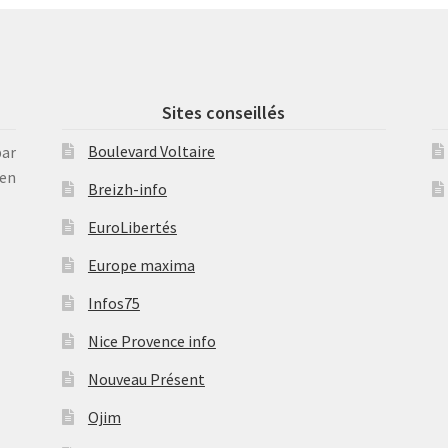
Sites conseillés
Boulevard Voltaire
par
en
Breizh-info
EuroLibertés
Europe maxima
Infos75
Nice Provence info
Nouveau Présent
Ojim