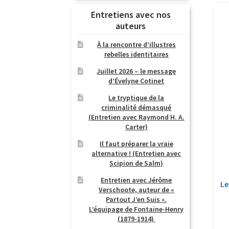
Entretiens avec nos
auteurs
À la rencontre d’illustres
rebelles identitaires
Juillet 2026 – le message
d’Évelyne Cotinet
Le tryptique de la
criminalité démasqué
(Entretien avec Raymond H. A.
Carter)
Il faut préparer la vraie
alternative ! (Entretien avec
Scipion de Salm)
Entretien avec Jérôme
Le
Verschoote, auteur de «
Partout J’en Suis ».
L’équipage de Fontaine-Henry
(1879-1914)