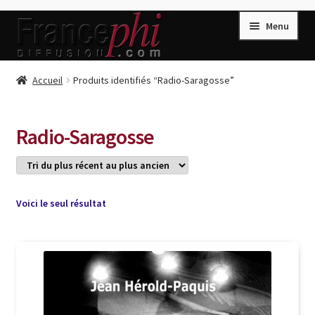
Aller
Aller
Menu
à
au
la
contenu
navigation
Accueil
Accueil
Produits identifiés “Radio-Saragosse”
Accueil
Caisse
Radio-Saragosse
Compte
Conditions de Vente
Connection
Voici le seul résultat
Enregistrement
Listes d’Envies
Livres de Peter Randa
Livres de Philippe Randa