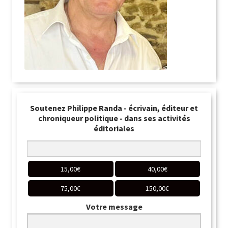
Soutenez Philippe Randa - écrivain, éditeur et
chroniqueur politique - dans ses activités
éditoriales
15,00
€
40,00
€
75,00
€
150,00
€
Votre message