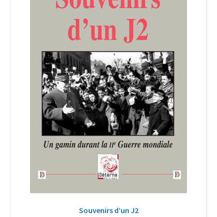
Login Customizer
Newsletter
Nous Contacter
Panier
Politique de confidentialité et cookies
Qui sommes-nous ?
Soutien à Philippe Randa
Suivi de la Commande
Souvenirs d’un J2