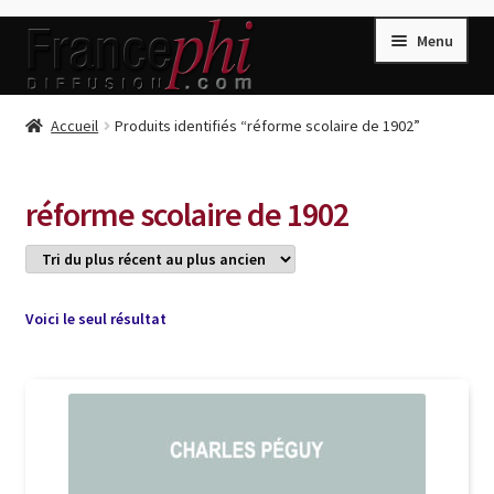
Aller
Aller
Menu
à
au
la
contenu
navigation
Accueil
Accueil
Produits identifiés “réforme scolaire de 1902”
Accueil
Caisse
réforme scolaire de 1902
Compte
Conditions de Vente
Connection
Voici le seul résultat
Enregistrement
Listes d’Envies
Livres de Peter Randa
Livres de Philippe Randa